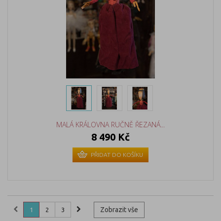
MALÁ KRÁLOVNA RUČNĚ ŘEZANÁ...
8 490 Kč
PŘIDAT DO KOŠÍKU
Zobrazit vše
1
2
3