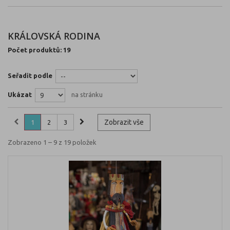
KRÁLOVSKÁ RODINA
Počet produktů: 19
Seřadit podle
Ukázat
na stránku
Zobrazit vše
1
2
3
Zobrazeno 1 – 9 z 19 položek