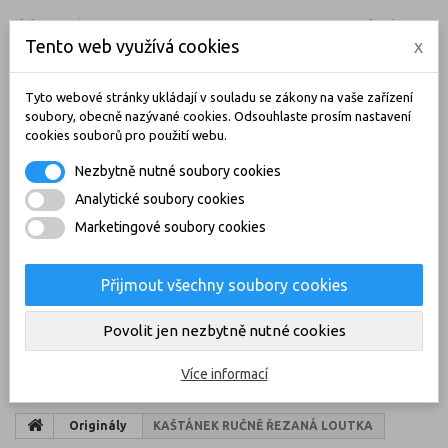
ČEŠTINA
CZK
PŘIHLÁSIT SE
Tento web využívá cookies
x
KONTAKT
BLOG
Tyto webové stránky ukládají v souladu se zákony na vaše zařízení
soubory, obecně nazývané cookies. Odsouhlaste prosím nastavení
cookies souborů pro použití webu.
Nezbytně nutné soubory cookies
Analytické soubory cookies
Marketingové soubory cookies
Přijmout všechny soubory cookies
KOŠÍK
(PRÁZDNÝ)
Povolit jen nezbytně nutné cookies
KATEGORIE
Více informací
Originály
KAŠTÁNEK RUČNĚ ŘEZANÁ LOUTKA