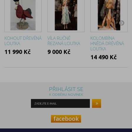
KOHOUT DŘEVĚNÁ
VÍLA RUČNĚ
KOLOMBÍNA
LOUTKA
ŘEZANÁ LOUTKA
HNĚDÁ DRĚVĚNÁ
LOUTKA
11 990 Kč
9 000 Kč
14 490 Kč
PŘIHLÁSIT SE
K ODBĚRU NOVINEK
facebook