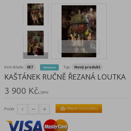
Zobrazit větší
Kód skladu
057
Typ:
Nový produkt
Skladem
KAŠTÁNEK RUČNĚ ŘEZANÁ LOUTKA
3 900 Kč
s DPH
PŘIDAT DO KOŠÍKU
Počet